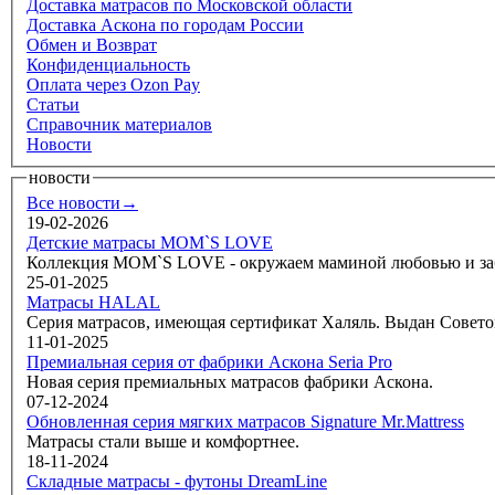
Доставка матрасов по Московской области
Доставка Аскона по городам России
Обмен и Возврат
Конфиденциальность
Оплата через Ozon Pay
Статьи
Справочник материалов
Новости
новости
Все новости→
19-02-2026
Детские матрасы MOM`S LOVE
Коллекция MOM`S LOVE - окружаем маминой любовью и забо
25-01-2025
Матрасы HALAL
Серия матрасов, имеющая сертификат Халяль. Выдан Совето
11-01-2025
Премиальная серия от фабрики Аскона Seria Pro
Новая серия премиальных матрасов фабрики Аскона.
07-12-2024
Обновленная серия мягких матрасов Signature Mr.Mattress
Матрасы стали выше и комфортнее.
18-11-2024
Складные матрасы - футоны DreamLine