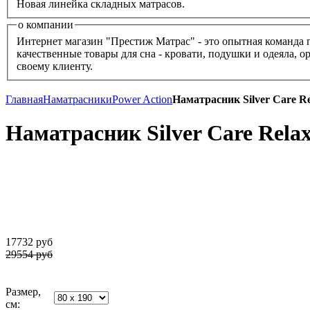
Новая линейка складных матрасов.
о компании
Интернет магазин "Престиж Матрас" - это опытная команда 
качественные товары для сна - кровати, подушки и одеяла, 
своему клиенту.
Главная
Наматрасники
Power Action
Наматрасник Silver Care R
Наматрасник Silver Care Rela
17732
руб
29554 руб
Размер,
см: